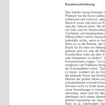
Kurzbeschreibung
Drei Satiren Georg Kreislers 
Plädoyer für die Kunst selbst
entlarvend und komisch, aber i
Mensch muss und wird zur Ku
wird der Talmud zitiert: Mit
mit Salz und mit Unentschloss
Tucholsky und beantwortete di
Offensichtlich nimmt Georg K
jedenfalls nichts, wenn er se
Denn es ist der Betrieb, der i
Musik für ihn eher ein Neben
gelesen wird nur, was die W
Kunstkritiker mehr als dem K
oder Interpreten zu fördern",
Konzertvereins sagen, "ich m
möglichst viel Publikum brin
der Kulturpolitiker meint: "
zu hören, sondern um ein Ko
die bildende Kunst hat Kreisle
Meister der großen Worte und 
Literaturbetrieb schreibt Krei
Romane nicht zu Ende lesen. 
seine Verstörungen in humori
erkennbar, wenn man ihn über
überhaupt noch etwas übertre
plötzlich bemerken wir, dass d
Rom, im 11. Jahrhundert: Di